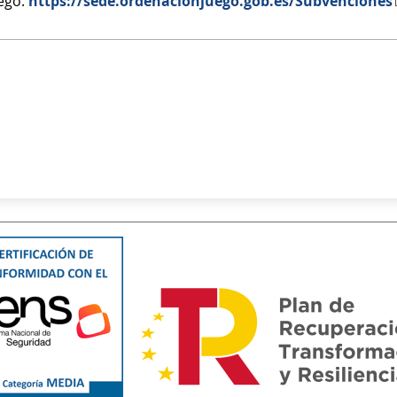
uego.
https://sede.ordenacionjuego.gob.es/Subvenciones