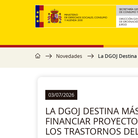
Pasar al contenido principal
home
Ruta de navegación
Novedades
La DGOJ Destina M
03/07/2026
LA DGOJ DESTINA MÁ
FINANCIAR PROYECTO
LOS TRASTORNOS DE