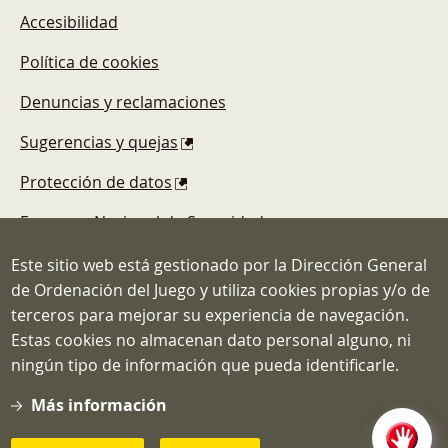
Accesibilidad
Política de cookies
Denuncias y reclamaciones
Sugerencias y quejas
Protección de datos
Esquema Nacional de Seguridad
Este sitio web está gestionado por la Dirección General
de Ordenación del Juego y utiliza cookies propias y/o de
terceros para mejorar su experiencia de navegación.
Estas cookies no almacenan dato personal alguno, ni
Dirección General de Ordenación del
ningún tipo de información que pueda identificarle.
Juego
C/ Atocha, 3 MADRID 28012
Más información
Teléfono: 91.571.40.80
Correo: info@ordenacionjuego.gob.es