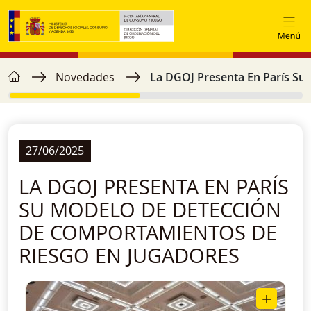
Pasar al contenido principal
home
Ruta de navegación
Novedades
La DGOJ Presenta En París Su
27/06/2025
LA DGOJ PRESENTA EN PARÍS
SU MODELO DE DETECCIÓN
DE COMPORTAMIENTOS DE
RIESGO EN JUGADORES