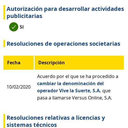
Autorización para desarrollar actividades
publicitarias
Sí
Resoluciones de operaciones societarias
Fecha
Descripción
Acuerdo por el que se ha procedido a
cambiar la denominación del
10/02/2020
operador Vive la Suerte, S.A.
que
pasa a llamarse Versus Online, S.A.
Resoluciones relativas a licencias y
sistemas técnicos