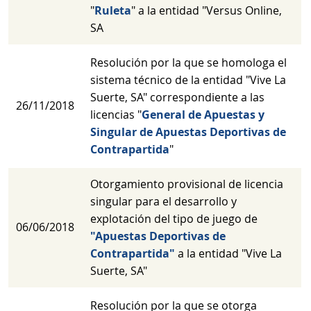
"
Ruleta
" a la entidad "Versus Online,
SA
Resolución por la que se homologa el
sistema técnico de la entidad "Vive La
Suerte, SA" correspondiente a las
26/11/2018
licencias "
General de Apuestas y
Singular de Apuestas Deportivas de
Contrapartida
"
Otorgamiento provisional de licencia
singular para el desarrollo y
explotación del tipo de juego de
06/06/2018
"Apuestas Deportivas de
Contrapartida"
a la entidad "Vive La
Suerte, SA"
Resolución por la que se otorga