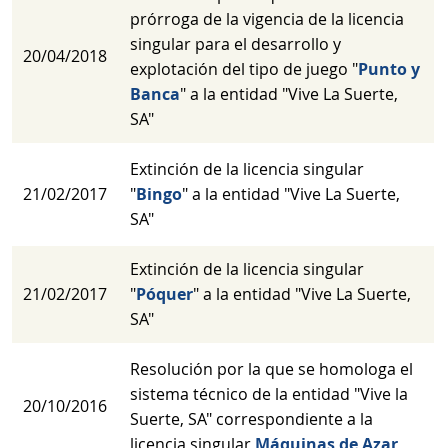
prórroga de la vigencia de la licencia
singular para el desarrollo y
20/04/2018
explotación del tipo de juego "
Punto y
Banca
" a la entidad "Vive La Suerte,
SA"
Extinción de la licencia singular
21/02/2017
"
Bingo
" a la entidad "Vive La Suerte,
SA"
Extinción de la licencia singular
21/02/2017
"
Póquer
" a la entidad "Vive La Suerte,
SA"
Resolución por la que se homologa el
sistema técnico de la entidad "Vive la
20/10/2016
Suerte, SA" correspondiente a la
licencia singular
Máquinas de Azar