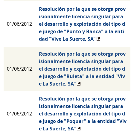
Resolución por la que se otorga prov
isionalmente licencia singular para
01/06/2012
el desarrollo y explotación del tipo d
e juego de "Punto y Banca" a la enti
dad "Vive La Suerte, SA"
Resolución por la que se otorga prov
isionalmente licencia singular para
01/06/2012
el desarrollo y explotación del tipo d
e juego de "Ruleta" a la entidad "Viv
e La Suerte, SA"
Resolución por la que se otorga prov
isionalmente licencia singular para
01/06/2012
el desarrollo y explotación del tipo d
e juego de "Poquer" a la entidad "Viv
e La Suerte, SA"