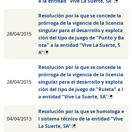
a la entidad "Vive La Suerte, SA"
Resolución por la que se concede la
prórroga de la vigencia de la licencia
singular para el desarrollo y explota
28/04/2015
ción del tipo de juego de "Punto y Ba
nca" a la entidad "Vive La Suerte, S
A"
Resolución por la que se concede la
prórroga de la vigencia de la licencia
28/04/2015
singular para el desarrollo y explota
ción del tipo de juego de "Ruleta" a l
a entidad "Vive La Suerte, SA"
Resolución por la que se homologa e
04/04/2013
l sistema técnico de la entidad "Vive
La Suerte, SA"