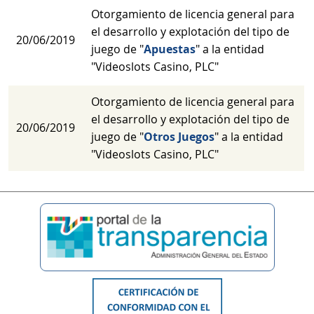
Otorgamiento de licencia general para
el desarrollo y explotación del tipo de
20/06/2019
juego de "
Apuestas
" a la entidad
"Videoslots Casino, PLC"
Otorgamiento de licencia general para
el desarrollo y explotación del tipo de
20/06/2019
juego de "
Otros Juegos
" a la entidad
"Videoslots Casino, PLC"