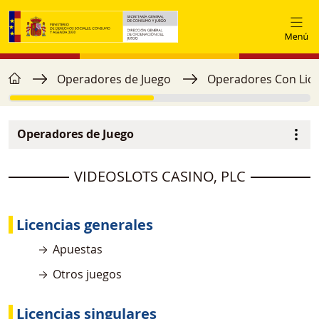
Pasar al contenido principal
home
Ruta de navegación
Operadores de Juego
Operadores Con Lice
Operadores de Juego
Menú secundario
image
VIDEOSLOTS CASINO, PLC
Licencias generales
Apuestas
Otros juegos
Licencias singulares