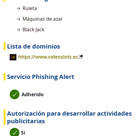
Ruleta
Máquinas de azar
Black Jack
Lista de dominios
https://www.videoslots.es
Servicio Phishing Alert
Adherido
Autorización para desarrollar actividades
publicitarias
Sí