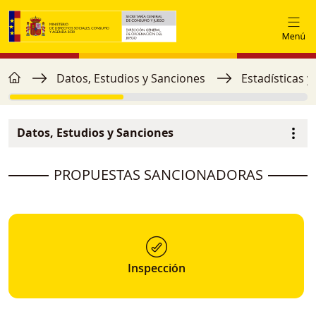
Pasar al contenido principal
home
Ruta de navegación
Datos, Estudios y Sanciones
Estadísticas y
Datos, Estudios y Sanciones
Menú secundario
image
PROPUESTAS SANCIONADORAS
Inspección