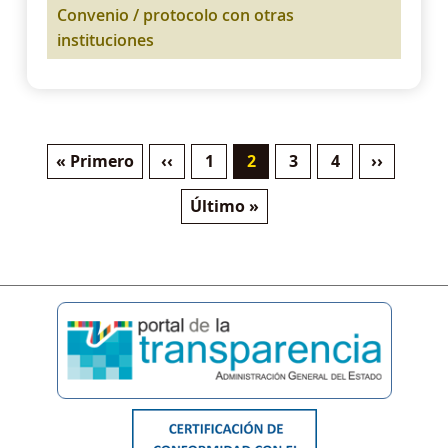
Convenio / protocolo con otras
instituciones
Primera página
Página anterior
Página
Página actual
Página
Página
Siguiente
« Primero
‹‹
1
2
3
4
››
Paginación
Última página
Último »