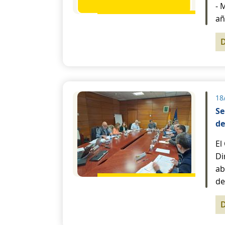
- 
añ
18
Se
de
El
Di
ab
de