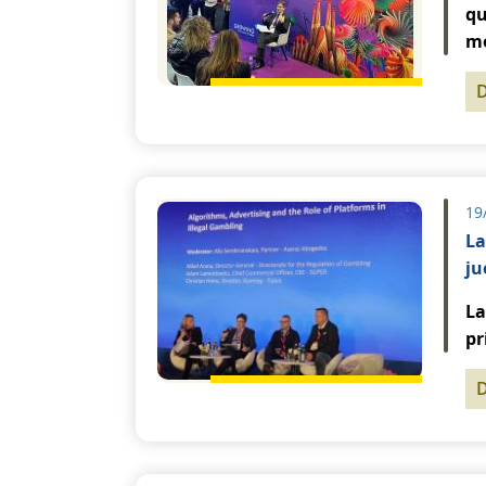
qu
me
19
La
ju
La
pr