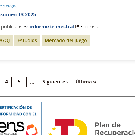
/12/2025
sumen T3-2025
 publica el 3
º informe trimestral
sobre la
DGOJ
Estudios
Mercado del juego
ctual
gina
Página
Página
Siguiente página
Última página
4
5
Siguiente ›
Última »
…