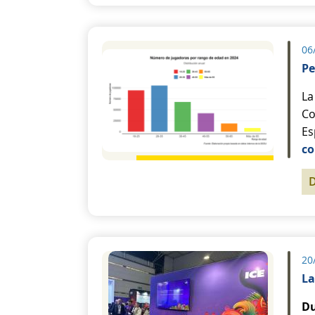
06
Pe
La
Co
Es
co
20
La
Du