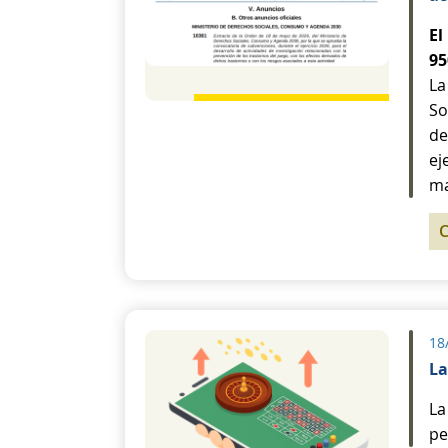
El
95
La
So
de
ej
ma
C
18
La
La
pe