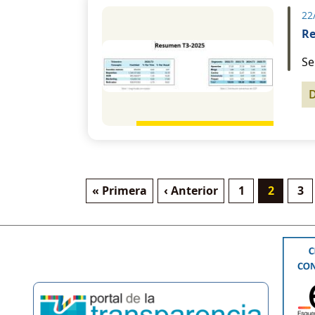
22
Re
Se
Primera página
Página anterior
Página
Página a
Pá
« Primera
‹ Anterior
1
2
3
Paginación