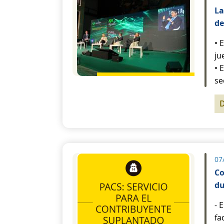
La
de
• 
ju
• 
se
07
Co
du
- 
fa