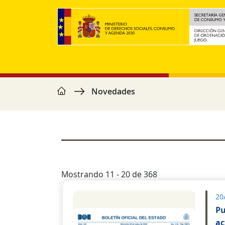
Pasar al contenido principal
home
Ruta de navegación
Novedades
Mostrando 11 - 20 de 368
20
Pu
ac