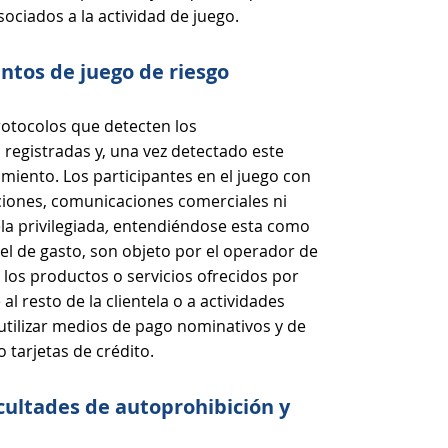
sociados a la actividad de juego.
ntos de juego de riesgo
otocolos que detecten los
registradas y, una vez detectado este
iento. Los participantes en el juego con
iones, comunicaciones comerciales ni
la privilegiada
,
entendiéndose esta como
el de gasto, son objeto por el operador de
 los productos o servicios ofrecidos por
 resto de la clientela o a actividades
tilizar medios de pago nominativos y de
 tarjetas de crédito.
cultades de autoprohibición y