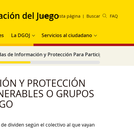
ación del Juego
Traducir esta página
Buscar
FAQ
es
La DGOJ
Servicios al ciudadano
s de Información y Protección Para Participantes Vulnera
IÓN Y PROTECCIÓN
LNERABLES O GRUPOS
SGO
 de dividen según el colectivo al que vayan