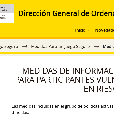
Dirección General de Orden
Navegación principal
Inicio
Novedad
go Seguro
Medidas Para un Juego Seguro
Medida
MEDIDAS DE INFORMAC
PARA PARTICIPANTES VU
EN RIE
Las medidas incluidas en el grupo de políticas activas
dirigidas: