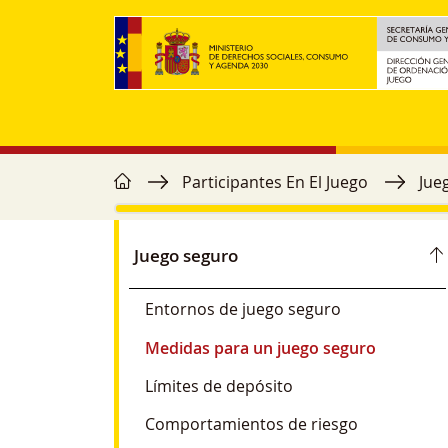
Pasar al contenido principal
home
Ruta de navegación
Participantes En El Juego
Jue
Menú secundario
Juego seguro
Entornos de juego seguro
Medidas para un juego seguro
Límites de depósito
Comportamientos de riesgo