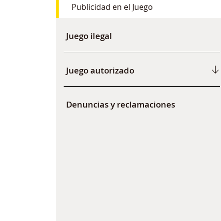
Publicidad en el Juego
Juego ilegal
Juego autorizado
Denuncias y reclamaciones