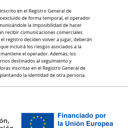
inscrito en el Registro General de
toexcluido de forma temporal, el operador
municándole la imposibilidad de hacer
án recibir comunicaciones comerciales
 el registro deciden volver a jugar, deberán
que incluirá los riesgos asociados a la
ue mantiene el operador. Además, los
rnos destinados al seguimiento y
oras inscritas en el Registro General de
uplantando la identidad de otra persona.