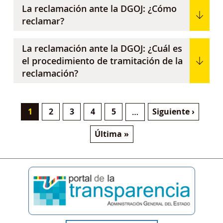
La reclamación ante la DGOJ: ¿Cómo
reclamar?
La reclamación ante la DGOJ: ¿Cuál es
el procedimiento de tramitación de la
reclamación?
Página actual
Página
Página
Página
Página
Siguiente página
1
2
3
4
5
Siguiente ›
…
Paginación
Última página
Última »