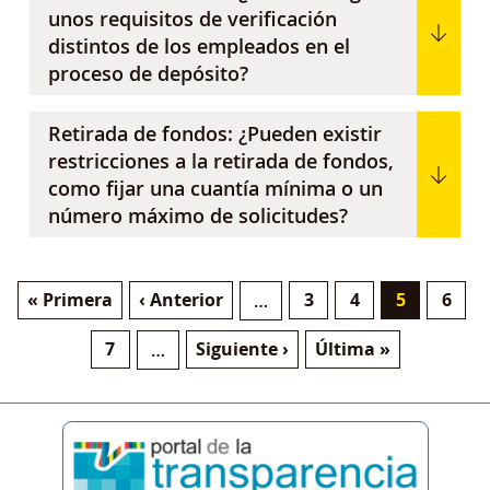
unos requisitos de verificación
distintos de los empleados en el
proceso de depósito?
Retirada de fondos: ¿Pueden existir
restricciones a la retirada de fondos,
como fijar una cuantía mínima o un
número máximo de solicitudes?
Primera página
Página anterior
Página
Página
Página act
Pági
« Primera
‹ Anterior
3
4
5
6
…
Paginación
Página
Siguiente página
Última página
7
Siguiente ›
Última »
…